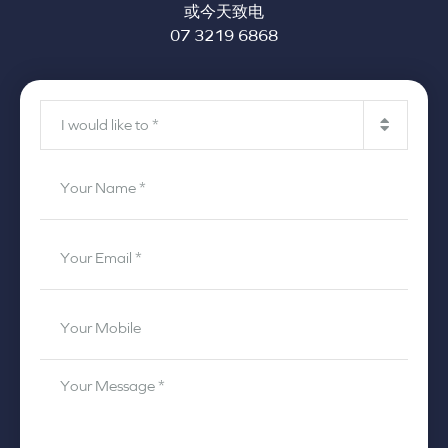
或今天致电
07 3219 6868
I
would
like
Your
to
*
Name
*
Your
Email
*
Your
Mobile
*
Your
Message
*