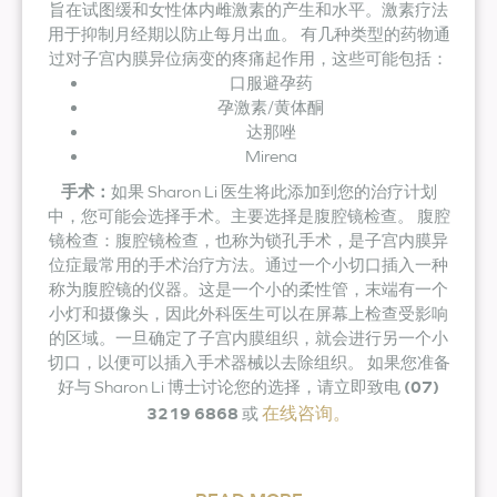
旨在试图缓和女性体内雌激素的产生和水平。激素疗法
用于抑制月经期以防止每月出血。 有几种类型的药物通
过对子宫内膜异位病变的疼痛起作用，这些可能包括：
口服避孕药
孕激素/黄体酮
达那唑
Mirena
手术：
如果 Sharon Li 医生将此添加到您的治疗计划
中，您可能会选择手术。主要选择是腹腔镜检查。 腹腔
镜检查：腹腔镜检查，也称为锁孔手术，是子宫内膜异
位症最常用的手术治疗方法。通过一个小切口插入一种
称为腹腔镜的仪器。这是一个小的柔性管，末端有一个
小灯和摄像头，因此外科医生可以在屏幕上检查受影响
的区域。一旦确定了子宫内膜组织，就会进行另一个小
切口，以便可以插入手术器械以去除组织。 如果您准备
好与 Sharon Li 博士讨论您的选择，请立即致电
(07)
在线咨询。
3219 6868
或