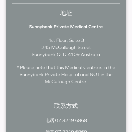
地址
Sunnybank Private Medical Centre
1st Floor, Suite 3
245 McCullough Street
Sunnybank
QLD
4109
Australia
* Please note that this Medical Centre is in the
Sunnybank Private Hospital and NOT in the
McCullough Centre.
联系方式
07 3219 6868
电话
07 3219 6869
传真