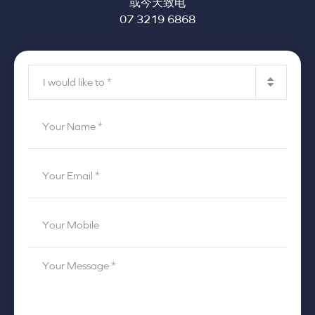
或今天致电
07 3219 6868
I
would
like
Your
to
*
Name
*
Your
Email
*
Your
Mobile
*
Your
Message
*