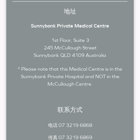
地址
Sunnybank Private Medical Centre
1st Floor, Suite 3
245 McCullough Street
Sunnybank
QLD
4109
Australia
* Please note that this Medical Centre is in the
Sunnybank Private Hospital and NOT in the
McCullough Centre.
联系方式
07 3219 6868
电话
07 3219 6869
传真