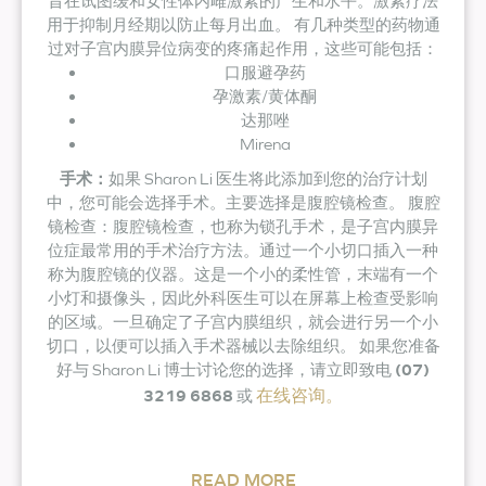
旨在试图缓和女性体内雌激素的产生和水平。激素疗法
用于抑制月经期以防止每月出血。 有几种类型的药物通
过对子宫内膜异位病变的疼痛起作用，这些可能包括：
口服避孕药
孕激素/黄体酮
达那唑
Mirena
手术：
如果 Sharon Li 医生将此添加到您的治疗计划
中，您可能会选择手术。主要选择是腹腔镜检查。 腹腔
镜检查：腹腔镜检查，也称为锁孔手术，是子宫内膜异
位症最常用的手术治疗方法。通过一个小切口插入一种
称为腹腔镜的仪器。这是一个小的柔性管，末端有一个
小灯和摄像头，因此外科医生可以在屏幕上检查受影响
的区域。一旦确定了子宫内膜组织，就会进行另一个小
切口，以便可以插入手术器械以去除组织。 如果您准备
好与 Sharon Li 博士讨论您的选择，请立即致电
(07)
在线咨询。
3219 6868
或
READ MORE